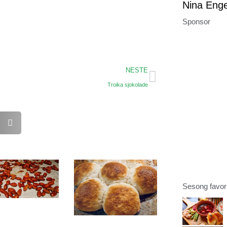
Nina Eng
Sponsor
NESTE
Troika sjokolade
Sesong favori