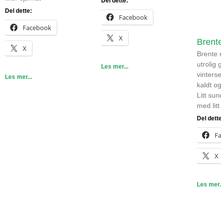
Del dette:
Del dette:
Facebook
Facebook
X
Brent
X
Brente
utrolig 
Les mer...
vinters
Les mer...
kaldt og
Litt sun
med litt
Del dett
F
X
Les mer.