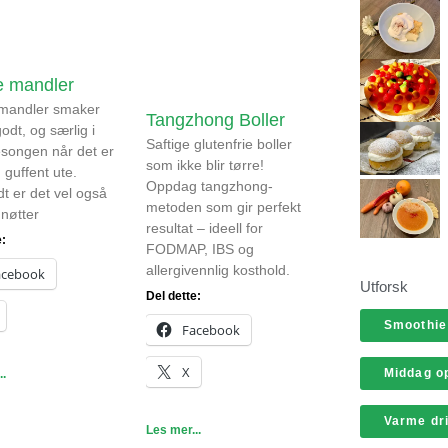
e mandler
 mandler smaker
Tangzhong Boller
godt, og særlig i
Saftige glutenfrie boller
esongen når det er
som ikke blir tørre!
 guffent ute.
Oppdag tangzhong-
dt er det vel også
metoden som gir perfekt
 nøtter
resultat – ideell for
e:
FODMAP, IBS og
allergivennlig kosthold.
acebook
Utforsk
Del dette:
Smoothie
Facebook
X
Middag op
..
Varme dr
Les mer...