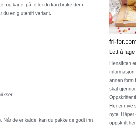
ker og kanel på, eller du kan bruke dem
 du en glutenfri variant.
fri-for.co
Lett å lage
Hensikten er
informasjon 
annen form fo
skal gjennom
 mikser
Oppskrifter
Her er mye 
nyte. Håper
e. Når de er kalde, kan du pakke de godt inn
oppskrift her