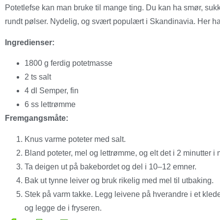
Potetlefse kan man bruke til mange ting. Du kan ha smør, suk
rundt pølser. Nydelig, og svært populært i Skandinavia. Her har
Ingredienser:
1800
g ferdig potetmasse
2
ts salt
4
dl Semper, fin
6
ss lettrømme
Fremgangsmåte:
Knus varme poteter med salt.
Bland poteter, mel og lettrømme, og elt det i 2 minutter i
Ta deigen ut på bakebordet og del i 10–12 emner.
Bak ut tynne leiver og bruk rikelig med mel til utbaking.
Stek på varm takke. Legg leivene på hverandre i et kled
og legge de i fryseren.