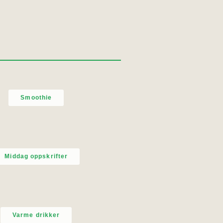
Smoothie
Middag oppskrifter
Varme drikker