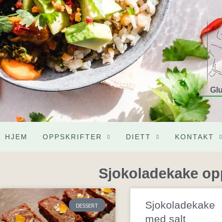
Glu
HJEM
OPPSKRIFTER
DIETT
KONTAKT
Sjokoladekake opp
Sjokoladekake
DESSERT
med salt