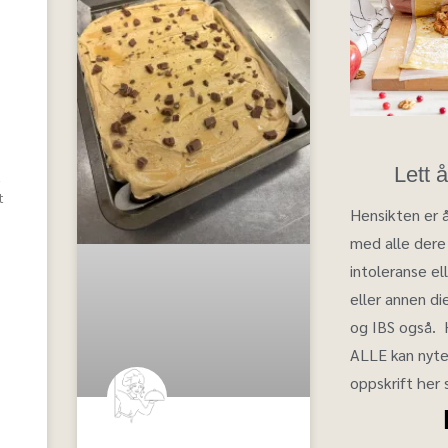
Lett 
å
t
Hensikten er å
med alle dere 
intoleranse el
eller annen d
og IBS også.
ALLE kan nyte
oppskrift her 