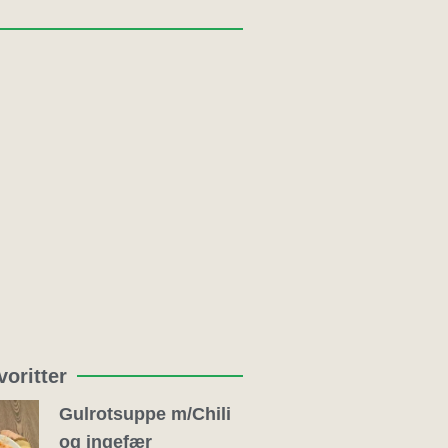
oritter
Gulrotsuppe m/Chili
og ingefær