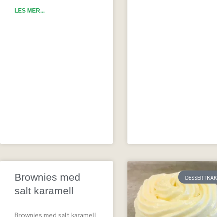
LES MER...
Brownies med
DESSERTKAK
salt karamell
Brownies med salt karamell