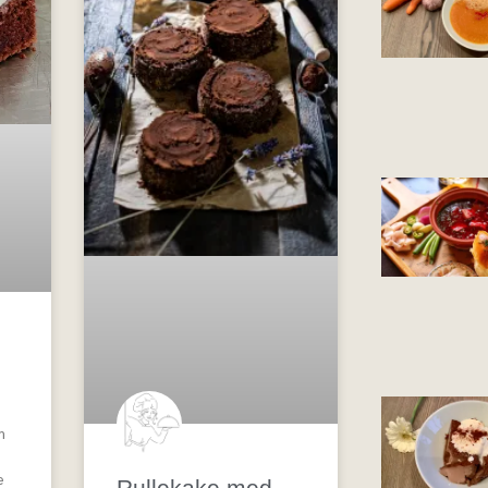
e
m
e
Rullekake med