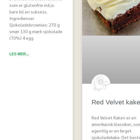
som er glutenfrie må jo
bare bli en suksess.
Ingredienser
Sjokoladebrownies: 270 g
smør 130 g mørk sjokolade
(70%) 4 egg
LES MER...
Red Velvet kak
Red Velvet Kaken er en
amerikansk klassiker, so
egentlig er en farget
sjokoladekake. Det best