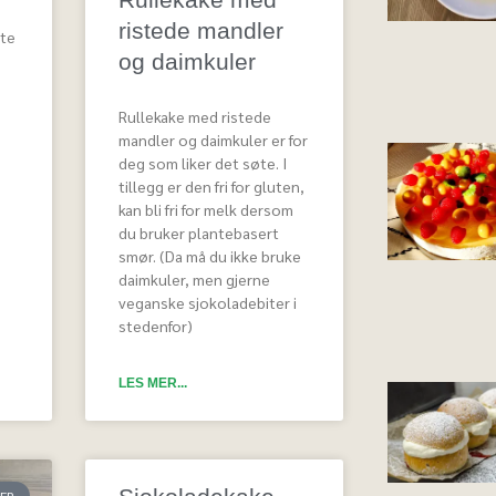
ristede mandler
ite
og daimkuler
Rullekake med ristede
mandler og daimkuler er for
deg som liker det søte. I
tillegg er den fri for gluten,
kan bli fri for melk dersom
du bruker plantebasert
smør. (Da må du ikke bruke
daimkuler, men gjerne
veganske sjokoladebiter i
stedenfor)
LES MER...
ER