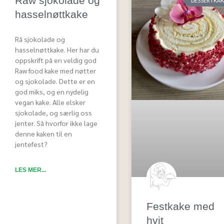
Raw sjokolade og
hasselnøttkake
Rå sjokolade og
hasselnøttkake. Her har du
oppskrift på en veldig god
Raw food kake med nøtter
og sjokolade. Dette er en
god miks, og en nydelig
vegan kake. Alle elsker
sjokolade, og særlig oss
jenter. Så hvorfor ikke lage
denne kaken til en
jentefest?
LES MER...
Festkake med
hvit