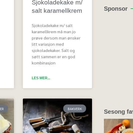
Sjokoladekake m/
Sponsor
salt karamellkrem
Sjokoladekake m/ salt
karamellkrem må man jo
prøve dersom man ønsker
litt variasjon med
sjokoladekaker. Salt og
søtt sammen er en god
kombinasjon
LES MER...
ER
BAKVERK
Sesong fav