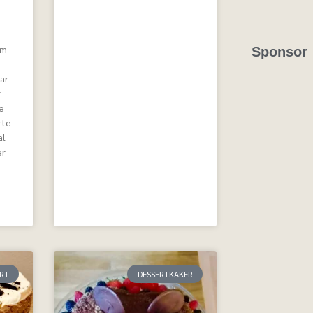
om
Sponsor
ar
r
e
rte
al
er
ERT
DESSERTKAKER