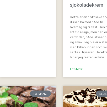
sjokoladekrem
Dette er en flott kake s
du kan ha med både til
hverdag og til fest. Den t
litt tid å lage, men den e
verdt det, både utseend
og smak. Jeg pleier å sta
med kakebunnen som sk
settes i fryseren. Derett
lager jeg resten av kaka.
LES MER...
FORMKAKE
DESS