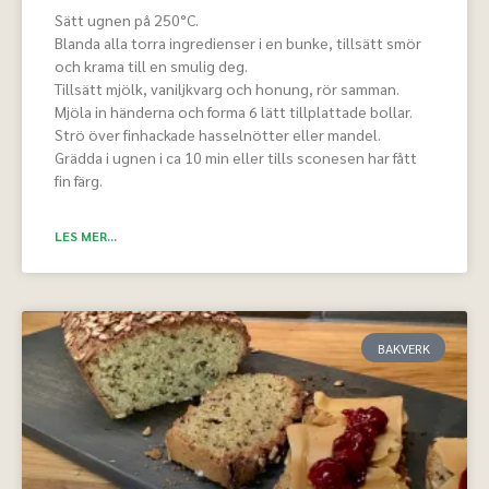
Sätt ugnen på 250°C.
Blanda alla torra ingredienser i en bunke, tillsätt smör
och krama till en smulig deg.
Tillsätt mjölk, vaniljkvarg och honung, rör samman.
Mjöla in händerna och forma 6 lätt tillplattade bollar.
Strö över finhackade hasselnötter eller mandel.
Grädda i ugnen i ca 10 min eller tills sconesen har fått
fin färg.
LES MER...
BAKVERK