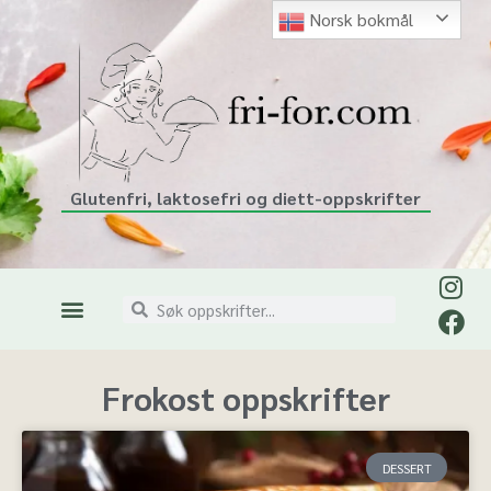
Norsk bokmål
Glutenfri, laktosefri og diett-oppskrifter
Frokost oppskrifter
DESSERT