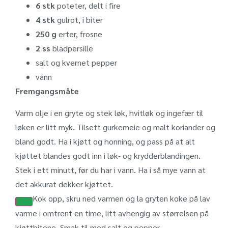
6 stk
poteter, delt i fire
4 stk
gulrot, i biter
250 g
erter, frosne
2 ss
bladpersille
salt og kvernet pepper
vann
Fremgangsmåte
Varm olje i en gryte og stek løk, hvitløk og ingefær til
løken er litt myk. Tilsett gurkemeie og malt koriander og
bland godt. Ha i kjøtt og honning, og pass på at alt
kjøttet blandes godt inn i løk- og krydderblandingen.
Stek i ett minutt, før du har i vann. Ha i så mye vann at
det akkurat dekker kjøttet.
Kok opp, skru ned varmen og la gryten koke på lav
varme i omtrent en time, litt avhengig av størrelsen på
kjøttbitene. Smak til med salt og pepper.