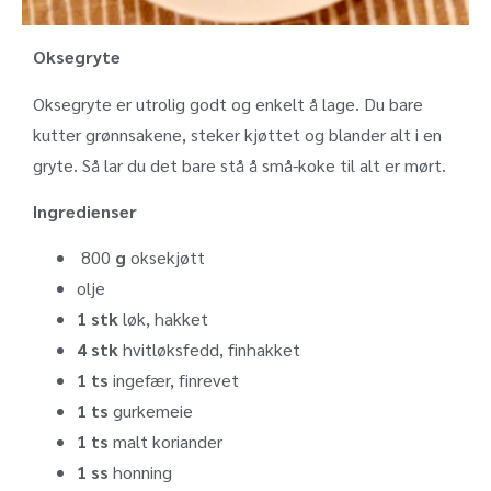
Oksegryte
Oksegryte er utrolig godt og enkelt å lage. Du bare
kutter grønnsakene, steker kjøttet og blander alt i en
gryte. Så lar du det bare stå å små-koke til alt er mørt.
Ingredienser
800
g
oksekjøtt
olje
1 stk
løk, hakket
4 stk
hvitløksfedd, finhakket
1 ts
ingefær, finrevet
1 ts
gurkemeie
1 ts
malt koriander
1 ss
honning