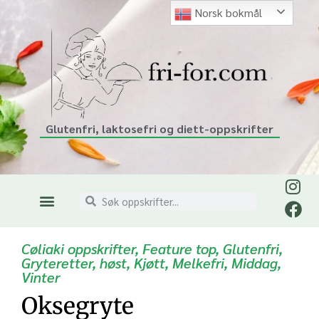
Norsk bokmål
Glutenfri, laktosefri og diett-oppskrifter
Cøliaki oppskrifter
,
Feature top
,
Glutenfri
,
Gryteretter
,
høst
,
Kjøtt
,
Melkefri
,
Middag
,
Vinter
Oksegryte