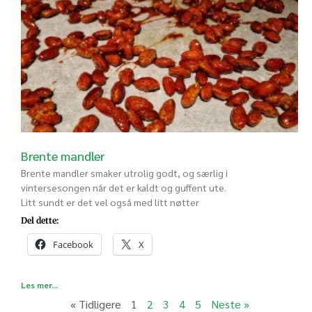
Brente mandler
Brente mandler smaker utrolig godt, og særlig i
vintersesongen når det er kaldt og guffent ute.
Litt sundt er det vel også med litt nøtter
Del dette:
Facebook
X
Les mer...
« Tidligere
1
2
3
4
5
Neste »