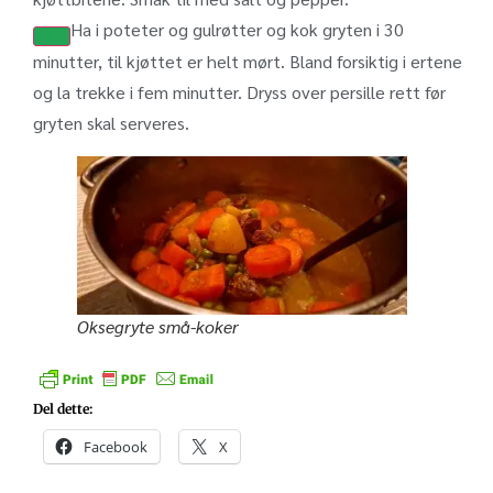
Ha i poteter og gulrøtter og kok gryten i 30
minutter, til kjøttet er helt mørt. Bland forsiktig i ertene
og la trekke i fem minutter. Dryss over persille rett før
gryten skal serveres.
Oksegryte små-koker
Del dette:
Facebook
X