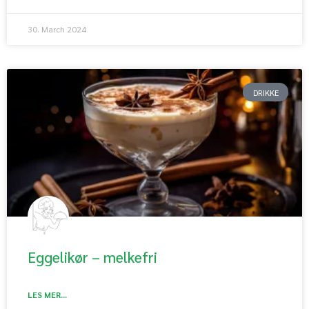
30. March 2024
DRIKKE
Eggelikør – melkefri
LES MER...