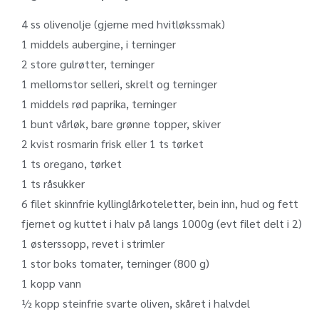
4 ss olivenolje (gjerne med hvitløkssmak)
1 middels aubergine, i terninger
2 store gulrøtter, terninger
1 mellomstor selleri, skrelt og terninger
1 middels rød paprika, terninger
1 bunt vårløk, bare grønne topper, skiver
2 kvist rosmarin frisk eller 1 ts tørket
1 ts oregano, tørket
1 ts råsukker
6 filet skinnfrie kyllinglårkoteletter, bein inn, hud og fett
fjernet og kuttet i halv på langs 1000g (evt filet delt i 2)
1 østerssopp, revet i strimler
1 stor boks tomater, terninger (800 g)
1 kopp vann
½ kopp steinfrie svarte oliven, skåret i halvdel