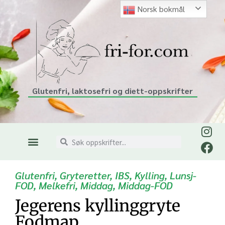
Norsk bokmål
Glutenfri, laktosefri og diett-oppskrifter
Glutenfri
,
Gryteretter
,
IBS
,
Kylling
,
Lunsj-
FOD
,
Melkefri
,
Middag
,
Middag-FOD
Jegerens kyllinggryte
Fodmap