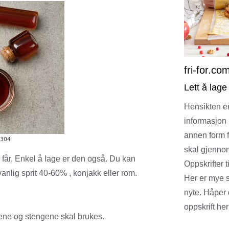
fri-for.co
Lett å lage
Hensikten er
informasjon 
annen form fo
skal gjennom
 får. Enkel å lage er den også. Du kan
Oppskrifter
anlig sprit 40-60% , konjakk eller rom.
Her er mye 
nyte. Håper
oppskrift her
øene og stengene skal brukes.