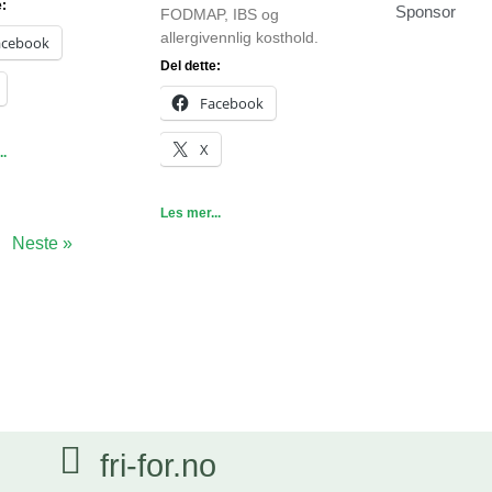
e:
Sponsor
FODMAP, IBS og
allergivennlig kosthold.
acebook
Del dette:
Facebook
X
..
Les mer...
Neste »
fri-for.no