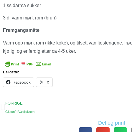
1 ss darma sukker
3 dl varm mørk rom (brun)
Fremgangsmåte
Varm opp mørk rom (ikke koke), og tilsett vaniljestengene, frø
kjølig, og er ferdig etter ca 4-5 uker.
Del dette:
Facebook
X
FORRIGE
Glutenfri Vaniljekrem
Del og print