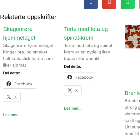
Relaterte oppskrifter
Skagenrøre
Terte med feta og
hjemmelaget
spinat-krem
Skagenrøre hjemmelaget
Terte med feta og spinat-
klinger bra, og smaker
krem er en nydelig liten
helt fantastisk for de som
tapas eller aperitiff.
liker sjømat
Del dette:
Del dette:
Facebook
Facebook
X
Brent
X
Brente
utrolig 
Les mer...
vinters
Les mer...
kaldt og
Litt sun
med litt