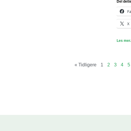
Del dett
F
X
Les mer.
« Tidligere
1
2
3
4
5