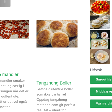
Utforsk
e mandler
Smoothie
 mandler smaker
Tangzhong Boller
godt, og særlig i
Saftige glutenfrie boller
esongen når det er
Middag op
som ikke blir tørre!
 guffent ute.
Oppdag tangzhong-
dt er det vel også
Varme dr
metoden som gir perfekt
 nøtter
resultat – ideell for