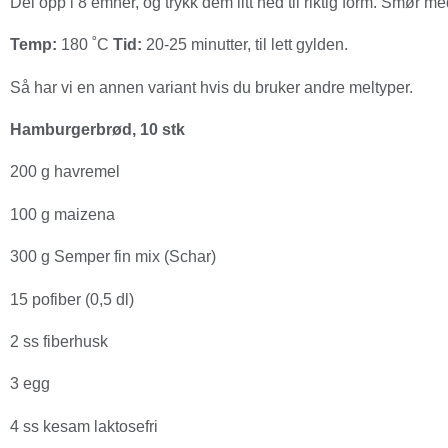
Del opp i 8 emner, og trykk dem litt ned til riktig form. Smør 
Temp:
180 ˚C
Tid:
20-25 minutter, til lett gylden.
Så har vi en annen variant hvis du bruker andre meltyper.
Hamburgerbrød, 10 stk
200 g havremel
100 g maizena
300 g Semper fin mix (Schar)
15 pofiber (0,5 dl)
2 ss fiberhusk
3 egg
4 ss kesam laktosefri