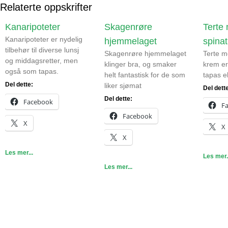
Relaterte oppskrifter
Kanaripoteter
Skagenrøre
Terte
Kanaripoteter er nydelig
hjemmelaget
spina
tilbehør til diverse lunsj
Skagenrøre hjemmelaget
Terte m
og middagsretter, men
klinger bra, og smaker
krem er
også som tapas.
helt fantastisk for de som
tapas el
Del dette:
liker sjømat
Del dett
Del dette:
Facebook
F
Facebook
X
X
X
Les mer...
Les mer.
Les mer...