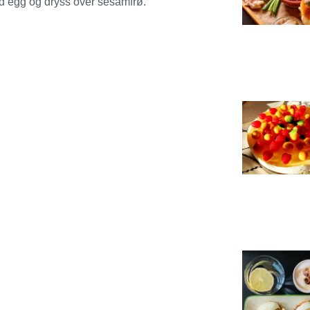
med egg og dryss over sesamfrø.