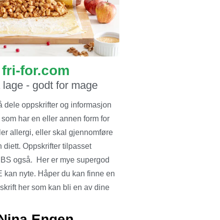
fri-for.com
å lage - godt for mage
å dele oppskrifter og informasjon
 som har en eller annen form for
ler allergi, eller skal gjennomføre
 diett. Oppskrifter tilpasset
BS også. Her er mye supergod
 kan nyte. Håper du kan finne en
krift her som kan bli en av dine
Nina Engen