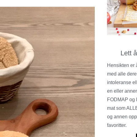
Lett 
Hensikten er 
med alle dere
intoleranse el
en eller annen
FODMAP og I
mat som ALLE
og annen opps
favoritter.