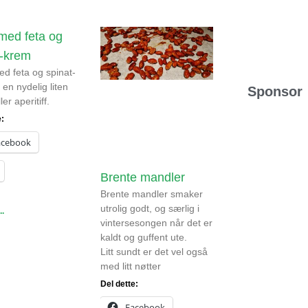
 med feta og
t-krem
ed feta og spinat-
 en nydelig liten
Sponsor
ler aperitiff.
e:
acebook
Brente mandler
Brente mandler smaker
utrolig godt, og særlig i
..
vintersesongen når det er
kaldt og guffent ute.
Litt sundt er det vel også
med litt nøtter
Del dette:
Facebook