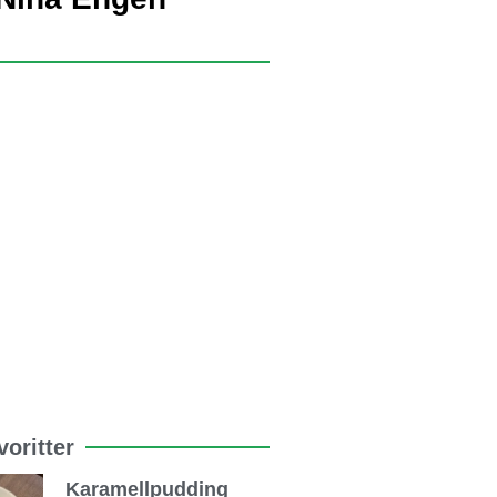
oritter
Karamellpudding