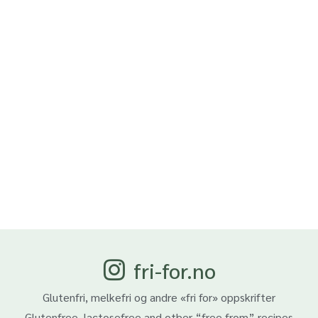
fri-for.no
Glutenfri, melkefri og andre «fri for» oppskrifter
Glutenfree, lactosefree and other “free from” recipes