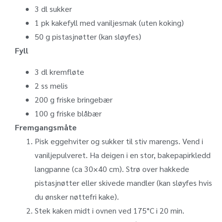
3 dl sukker
1
pk kakefyll med vaniljesmak (uten koking)
50 g pistasjnøtter (kan sløyfes)
Fyll
3 dl kremfløte
2 ss melis
200 g friske bringebær
100 g friske blåbær
Fremgangsmåte
Pisk eggehviter og sukker til stiv marengs. Vend i
vaniljepulveret. Ha deigen i en stor, bakepapirkledd
langpanne (ca 30×40 cm). Strø over hakkede
pistasjnøtter eller skivede mandler (kan sløyfes hvis
du ønsker nøttefri kake).
Stek kaken midt i ovnen ved 175°C i 20 min.