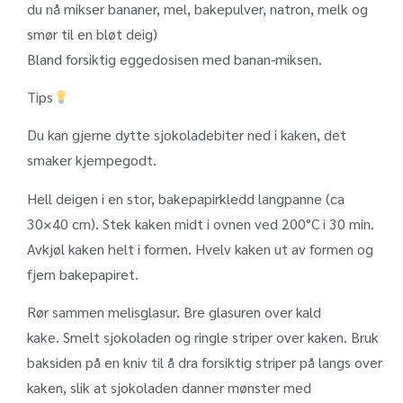
du nå mikser bananer, mel, bakepulver, natron, melk og
smør til en bløt deig)
Bland forsiktig eggedosisen med banan-miksen.
Tips
Du kan gjerne dytte sjokoladebiter ned i kaken, det
smaker kjempegodt.
Hell deigen i en stor, bakepapirkledd langpanne (ca
30×40 cm). Stek kaken midt i ovnen ved 200°C i 30 min.
Avkjøl kaken helt i formen. Hvelv kaken ut av formen og
fjern bakepapiret.
Rør sammen melisglasur. Bre glasuren over kald
kake. Smelt sjokoladen og ringle striper over kaken. Bruk
baksiden på en kniv til å dra forsiktig striper på langs over
kaken, slik at sjokoladen danner mønster med