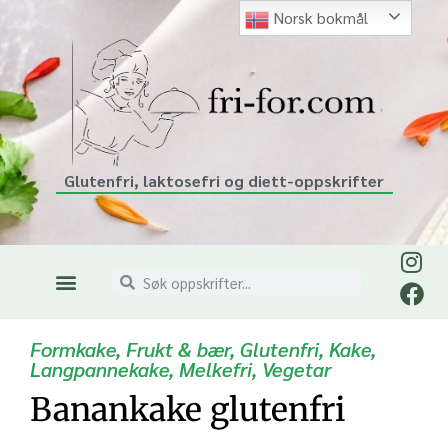
Norsk bokmål
Glutenfri, laktosefri og diett-oppskrifter
Formkake
,
Frukt & bær
,
Glutenfri
,
Kake
,
Langpannekake
,
Melkefri
,
Vegetar
Banankake glutenfri