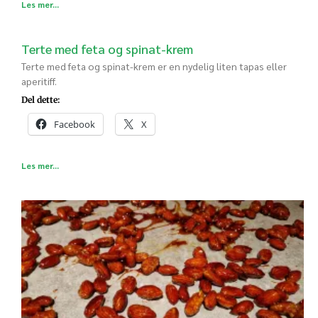
Les mer...
Terte med feta og spinat-krem
Terte med feta og spinat-krem er en nydelig liten tapas eller
aperitiff.
Del dette:
Facebook
X
Les mer...