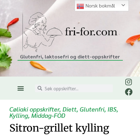
Norsk bokmål
Glutenfri, laktosefri og diett-oppskrifter
Cøliaki oppskrifter
,
Diett
,
Glutenfri
,
IBS
,
Kylling
,
Middag-FOD
Sitron-grillet kylling