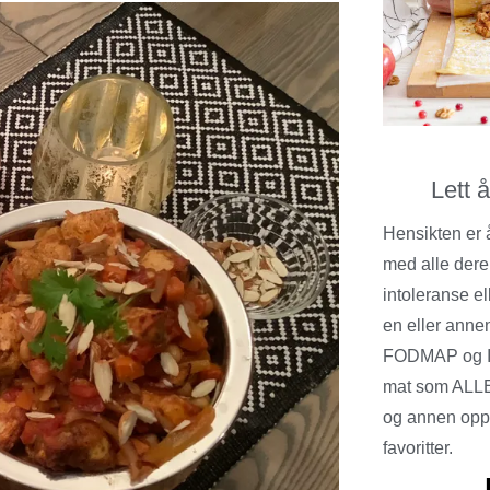
Lett 
Hensikten er 
med alle dere
intoleranse el
en eller annen
FODMAP og I
mat som ALLE
og annen opps
favoritter.