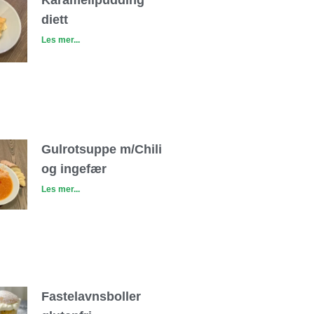
Karamellpudding
diett
Les mer...
Gulrotsuppe m/Chili
og ingefær
Les mer...
Fastelavnsboller