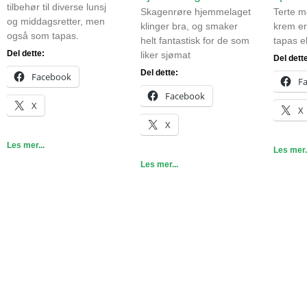
tilbehør til diverse lunsj
Skagenrøre hjemmelaget
Terte m
og middagsretter, men
klinger bra, og smaker
krem er
også som tapas.
helt fantastisk for de som
tapas el
Del dette:
liker sjømat
Del dett
Del dette:
Facebook
F
Facebook
X
X
X
Les mer...
Les mer.
Les mer...