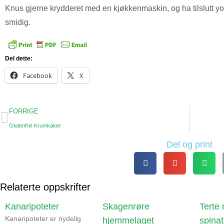
Knus gjerne krydderet med en kjøkkenmaskin, og ha tilslutt yo
smidig.
Del dette:
Facebook
X
FORRIGE
Glutenfrie Krumkaker
Del og print
Relaterte oppskrifter
Kanaripoteter
Skagenrøre
Terte
Kanaripoteter er nydelig
hjemmelaget
spina