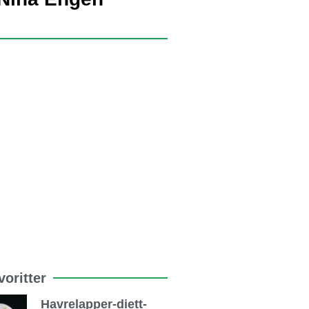
oritter
Havrelapper-diett-