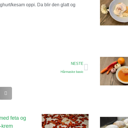
ghurt/kesam oppi. Da blir den glatt og
NESTE
Hårmaske basic
 med feta og
t-krem