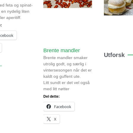
ed feta og spinat-
 en nydelig liten
ler aperitiff.
e:
acebook
Brente mandler
Utforsk
Brente mandler smaker
utrolig godt, og særlig i
..
vintersesongen når det er
kaldt og guffent ute.
Litt sundt er det vel også
med litt nøtter
Del dette:
Facebook
X