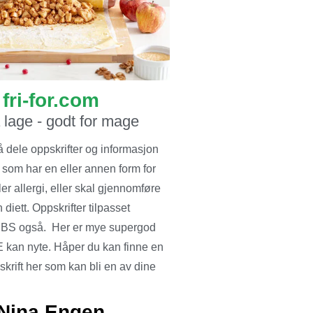
fri-for.com
å lage - godt for mage
å dele oppskrifter og informasjon
 som har en eller annen form for
ler allergi, eller skal gjennomføre
 diett. Oppskrifter tilpasset
BS også. Her er mye supergod
 kan nyte. Håper du kan finne en
krift her som kan bli en av dine
Nina Engen