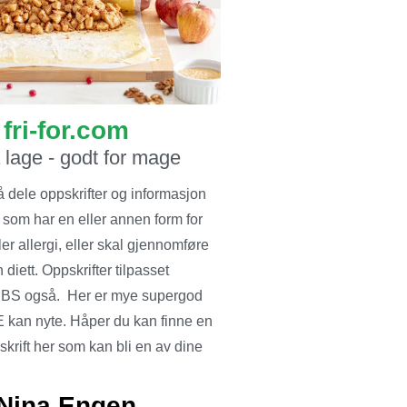
fri-for.com
å lage - godt for mage
å dele oppskrifter og informasjon
 som har en eller annen form for
ler allergi, eller skal gjennomføre
 diett. Oppskrifter tilpasset
BS også. Her er mye supergod
 kan nyte. Håper du kan finne en
krift her som kan bli en av dine
Nina Engen