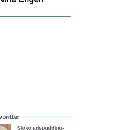
oritter
Sjokoladepudding-