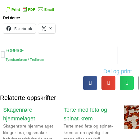
Del dette:
Facebook
X
FORRIGE
Tyttebærkrem / Trollkrem
Del og print
Relaterte oppskrifter
Skagenrøre
Terte med feta og
hjemmelaget
spinat-krem
Skagenrøre hjemmelaget
Terte med feta og spinat-
klinger bra, og smaker
krem er en nydelig liten
helt fantastisk for de som
tapas eller aperitiff.