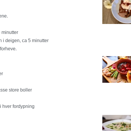
ene.
 minutter
n i deigen, ca 5 minutter
 forheve.
er
sse store boller
i hver fordypning