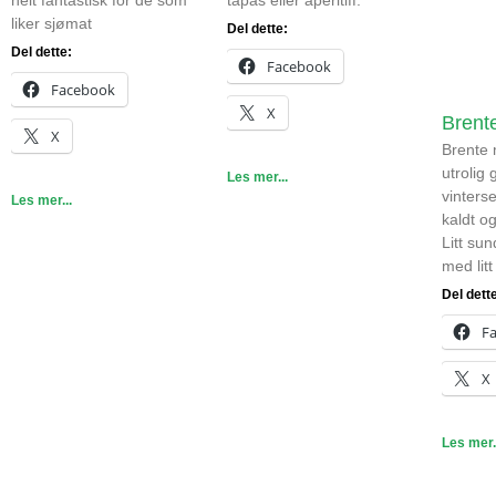
liker sjømat
Del dette:
Del dette:
Facebook
Facebook
X
Brent
X
Brente
utrolig 
Les mer...
vinters
Les mer...
kaldt og
Litt sun
med litt
Del dett
F
X
Les mer.