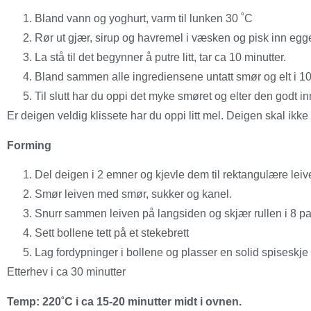
Bland vann og yoghurt, varm til lunken 30 ˚C
Rør ut gjær, sirup og havremel i væsken og pisk inn egg
La stå til det begynner å putre litt, tar ca 10 minutter.
Bland sammen alle ingrediensene untatt smør og elt i 10
Til slutt har du oppi det myke smøret og elter den godt in
Er deigen veldig klissete har du oppi litt mel. Deigen skal ikke
Forming
Del deigen i 2 emner og kjevle dem til rektangulære leiv
Smør leiven med smør, sukker og kanel.
Snurr sammen leiven på langsiden og skjær rullen i 8 pa
Sett bollene tett på et stekebrett
Lag fordypninger i bollene og plasser en solid spiseskje 
Etterhev i ca 30 minutter
Temp: 220˚C i ca 15-20 minutter midt i ovnen.