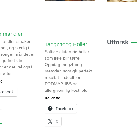
e mandler
 mandler smaker
Utforsk
Tangzhong Boller
godt, og særlig i
Saftige glutenfrie boller
esongen når det er
som ikke blir tørre!
 guffent ute.
Oppdag tangzhong-
dt er det vel også
metoden som gir perfekt
 nøtter
resultat – ideell for
e:
FODMAP, IBS og
allergivennlig kosthold.
acebook
Del dette:
Facebook
X
..