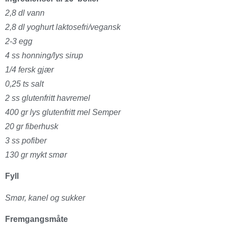
2,8 dl vann
2,8 dl yoghurt laktosefri/vegansk
2-3 egg
4 ss honning/lys sirup
1/4 fersk gjær
0,25 ts salt
2 ss glutenfritt havremel
400 gr lys glutenfritt mel Semper
20 gr fiberhusk
3 ss pofiber
130 gr mykt smør
Fyll
Smør, kanel og sukker
Fremgangsmåte