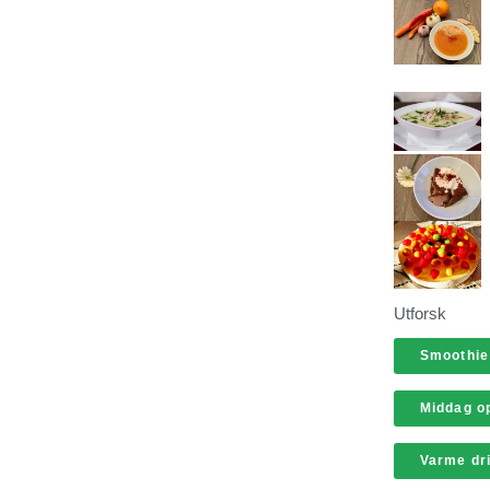
Utforsk
Smoothie
Middag op
Varme dr