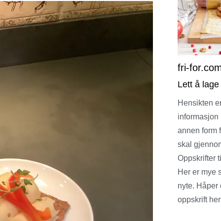
fri-for.co
Lett å lage
Hensikten er
informasjon 
annen form fo
skal gjennom
Oppskrifter
Her er mye 
nyte. Håper
oppskrift her