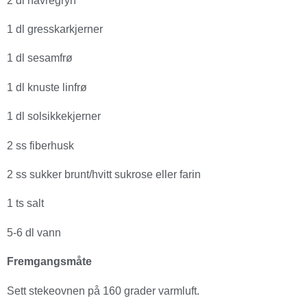
2 dl havregryn
1 dl gresskarkjerner
1 dl sesamfrø
1 dl knuste linfrø
1 dl solsikkekjerner
2 ss fiberhusk
2 ss sukker brunt/hvitt sukrose eller farin
1 ts salt
5-6 dl vann
Fremgangsmåte
Sett stekeovnen på 160 grader varmluft.