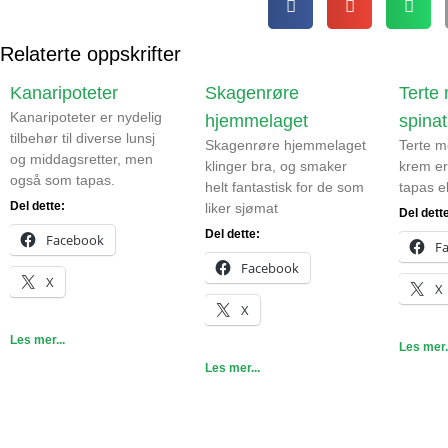
Relaterte oppskrifter
Kanaripoteter
Skagenrøre
Terte
Kanaripoteter er nydelig
hjemmelaget
spina
tilbehør til diverse lunsj
Skagenrøre hjemmelaget
Terte m
og middagsretter, men
klinger bra, og smaker
krem er
også som tapas.
helt fantastisk for de som
tapas el
Del dette:
liker sjømat
Del dett
Del dette:
Facebook
F
Facebook
X
X
X
Les mer...
Les mer.
Les mer...