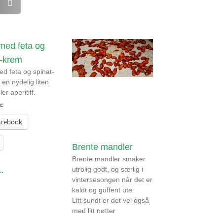
 med feta og
t-krem
ed feta og spinat-
 en nydelig liten
ler aperitiff.
e:
acebook
Brente mandler
Brente mandler smaker
utrolig godt, og særlig i
..
vintersesongen når det er
kaldt og guffent ute.
Litt sundt er det vel også
med litt nøtter