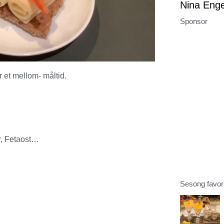
Nina Eng
Sponsor
r et mellom- måltid.
r, Fetaost…
Sesong favori