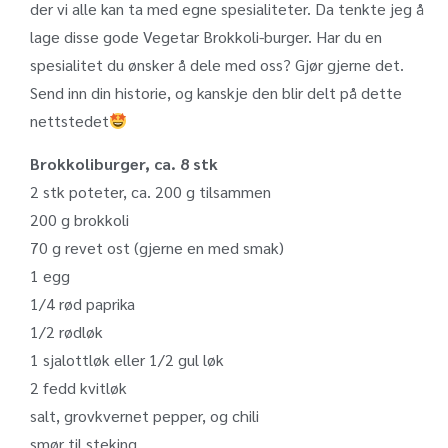
der vi alle kan ta med egne spesialiteter. Da tenkte jeg å
lage disse gode Vegetar Brokkoli-burger. Har du en
spesialitet du ønsker å dele med oss? Gjør gjerne det.
Send inn din historie, og kanskje den blir delt på dette
nettstedet
Brokkoliburger, ca. 8 stk
2 stk poteter, ca. 200 g tilsammen
200 g brokkoli
70 g revet ost (gjerne en med smak)
1 egg
1/4 rød paprika
1/2 rødløk
1 sjalottløk eller 1/2 gul løk
2 fedd kvitløk
salt, grovkvernet pepper, og chili
smør til steking