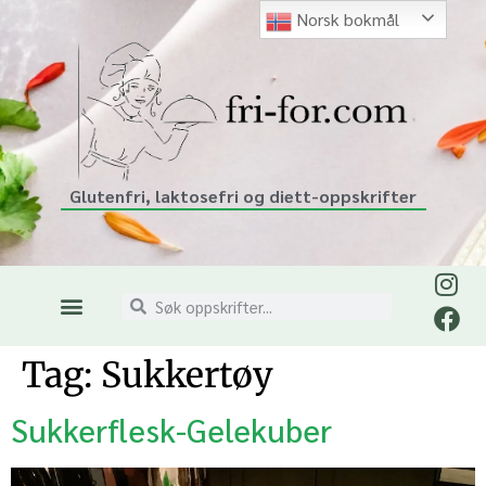
Norsk bokmål
Glutenfri, laktosefri og diett-oppskrifter
Tag:
Sukkertøy
Sukkerflesk-Gelekuber