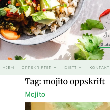
Glut
HJEM
OPPSKRIFTER
DIETT
KONTAKT
Tag:
mojito oppskrift
Mojito