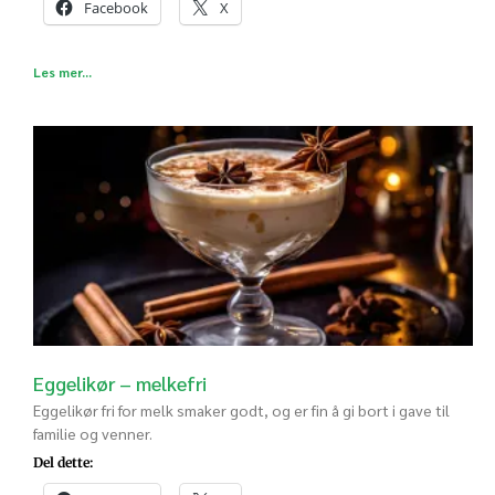
Facebook
X
Les mer...
Eggelikør – melkefri
Eggelikør fri for melk smaker godt, og er fin å gi bort i gave til
familie og venner.
Del dette: