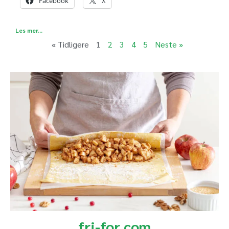
Facebook
X
Les mer...
« Tidligere
1
2
3
4
5
Neste »
fri-for.com