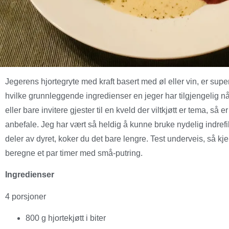
Jegerens hjortegryte med kraft basert med øl eller vin, er sup
hvilke grunnleggende ingredienser en jeger har tilgjengelig når
eller bare invitere gjester til en kveld der viltkjøtt er tema, så
anbefale. Jeg har vært så heldig å kunne bruke nydelig indrefi
deler av dyret, koker du det bare lengre. Test underveis, så kj
beregne et par timer med små-putring.
Ingredienser
4 porsjoner
800 g hjortekjøtt i biter