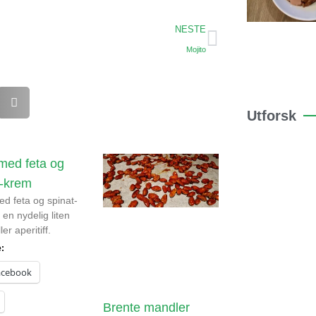
NESTE
Mojito
Utforsk
 med feta og
t-krem
ed feta og spinat-
 en nydelig liten
ler aperitiff.
e:
acebook
Brente mandler