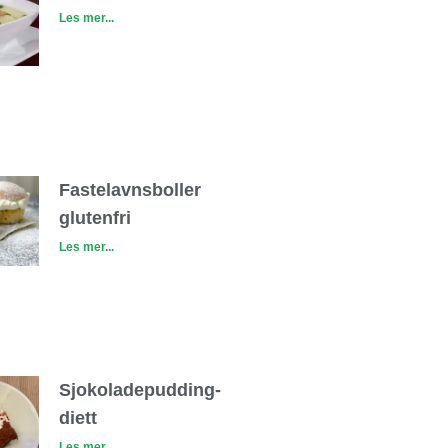
Les mer...
Fastelavnsboller
glutenfri
Les mer...
Sjokoladepudding-
diett
Les mer...