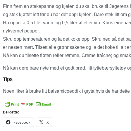
Finn frem en stekepanne og kjelen du skal bruke til Jegerens 
og stek kjøttet lett før du har det oppi kjelen. Bare stek litt o
Ha oppi ca 0,5 liter vann, og 0,5 liter øl eller vin. Knus ein
nykvernet pepper.
Skru opp temperaturen og la det koke opp. Skru ned så det bare 
er nesten mørt. Tilsett alle grønnsakene og la det koke til alt e
Nå kan du tilsette fløten (eller rømme, Creme fraîche) og smak 
Nå kan dere bare nyte med et godt brød, litt tyttebærsyltetøy o
Tips
Noen liker å bruke litt balsamicoeddik i gryta hvis de har dette 
Del dette:
Facebook
X