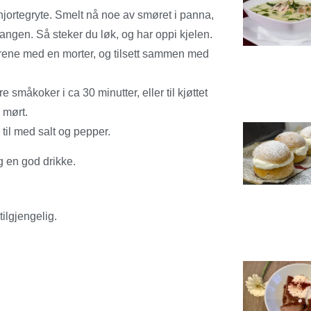
hjortegryte. Smelt nå noe av smøret i panna,
m gangen. Så steker du løk, og har oppi kjelen.
ebærene med en morter, og tilsett sammen med
småkoker i ca 30 minutter, eller til kjøttet
r mørt.
til med salt og pepper.
g en god drikke.
tilgjengelig.