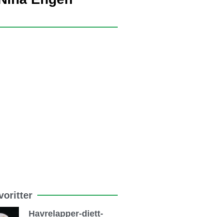
oritter
Havrelapper-diett-