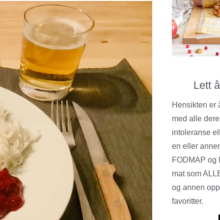
Lett 
Hensikten er 
med alle dere
intoleranse el
en eller annen
FODMAP og I
mat som ALLE
og annen opps
favoritter.