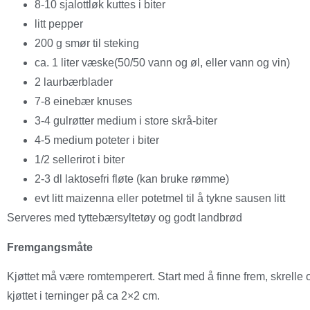
8-10 sjalottløk kuttes i biter
litt pepper
200 g smør til steking
ca. 1 liter væske(50/50 vann og øl, eller vann og vin)
2 laurbærblader
7-8 einebær knuses
3-4 gulrøtter medium i store skrå-biter
4-5 medium poteter i biter
1/2 sellerirot i biter
2-3 dl laktosefri fløte (kan bruke rømme)
evt litt maizenna eller potetmel til å tykne sausen litt
Serveres med tyttebærsyltetøy og godt landbrød
Fremgangsmåte
Kjøttet må være romtemperert. Start med å finne frem, skrelle 
kjøttet i terninger på ca 2×2 cm.