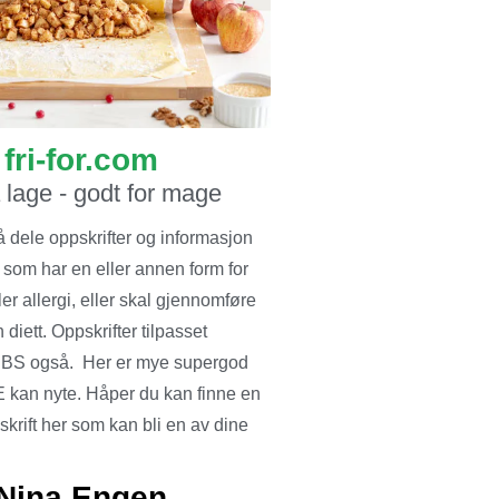
fri-for.com
å lage - godt for mage
å dele oppskrifter og informasjon
 som har en eller annen form for
ler allergi, eller skal gjennomføre
 diett. Oppskrifter tilpasset
BS også. Her er mye supergod
 kan nyte. Håper du kan finne en
krift her som kan bli en av dine
Nina Engen