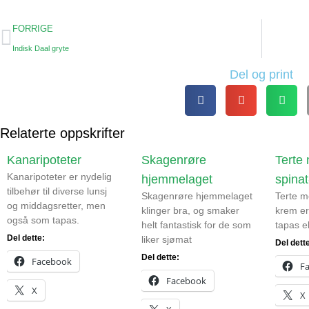
FORRIGE
Indisk Daal gryte
Del og print
Relaterte oppskrifter
Kanaripoteter
Skagenrøre
Terte
Kanaripoteter er nydelig
hjemmelaget
spina
tilbehør til diverse lunsj
Skagenrøre hjemmelaget
Terte m
og middagsretter, men
klinger bra, og smaker
krem er
også som tapas.
helt fantastisk for de som
tapas el
Del dette:
liker sjømat
Del dett
Del dette:
Facebook
F
Facebook
X
X