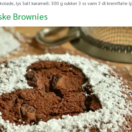
kolade, lys Salt karamell: 300 g sukker 3 ss vann 3 dl kremfløte 
ske Brownies