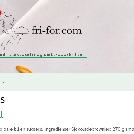
enfri, laktosefri og diett-oppskrifter
es
l
jo bare bli en suksess. Ingredienser Sjokoladebrownies: 270 g s