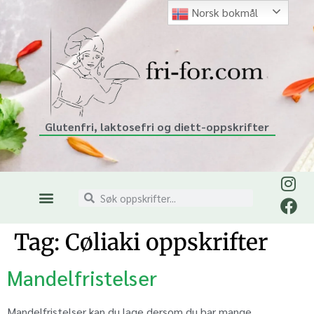
Norsk bokmål
Glutenfri, laktosefri og diett-oppskrifter
Tag:
Cøliaki oppskrifter
Mandelfristelser
Mandelfristelser kan du lage dersom du har mange