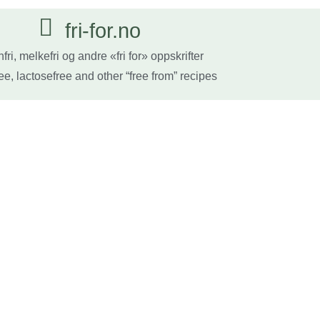
fri-for.no
fri, melkefri og andre «fri for» oppskrifter
ee, lactosefree and other “free from” recipes