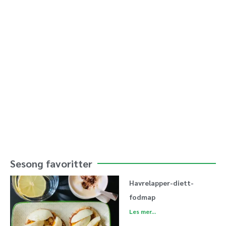
Sesong favoritter
Havrelapper-diett-
fodmap
Les mer...