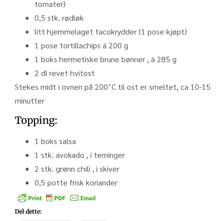
tomater)
0,5
stk.
rødløk
litt hjemmelaget tacokrydder (1 pose kjøpt)
1
pose
tortillachips á 200 g
1
boks
hermetiske brune bønner , á 285 g
2
dl
revet hvitost
Stekes midt i ovnen på 200˚C til ost er smeltet, ca 10-15
minutter
Topping:
1
boks
salsa
1
stk.
avokado , i terninger
2
stk.
grønn chili , i skiver
0,5
potte
frisk koriander
Del dette: