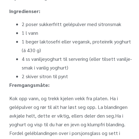
Ingredienser:
2
poser
sukkerfritt gelépulver med sitronsmak
1
l
vann
1
beger
laktosefri eller vegansk, proteinrik yoghurt
(á 430 g)
4
ss
vaniljeyoghurt til servering (eller tilsett vanilje-
smak i vanlig yoghurt)
2
skiver
sitron til pynt
Fremgangsmåte:
Kok opp vann, og trekk kjelen vekk fra platen. Ha i
gelépulver og rør til alt har løst seg opp. La blandingen
avkjøle helt, dette er viktig, ellers deler den seg.
Ha i
yoghurt og visp til du har en jevn og klumpfri blanding.
Fordel geléblandingen over i porsjonsglass og sett i