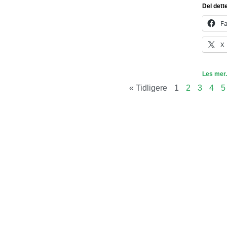
Del dett
F
X
Les mer.
« Tidligere
1
2
3
4
5