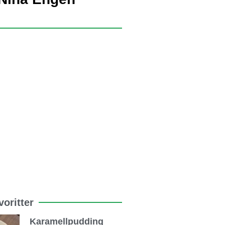
oritter
Karamellpudding