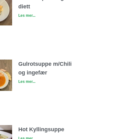
diett
Les mer...
Gulrotsuppe m/Chili
og ingefær
Les mer...
Hot Kyllingsuppe
Les mer...