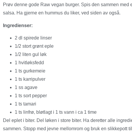
Prøv denne gode Raw vegan burger. Spis den sammen med en f
salsa. Ha gjerne en hummus du liker, ved siden av også.
Ingredienser:
2 dl spirede linser
1/2 stort grønt eple
1/2 liten gul løk
1 hvitløksfedd
1 ts gurkemeie
1 ts karripulver
1 ss agave
1 ts sort pepper
1 ts tamari
1 ts linfrø, bløtlagt i 1 ts vann i ca 1 time
Del eplet i biter. Del løken i store biter. Ha deretter alle ingr
sammen. Stopp med jevne mellomrom og bruk en slikkepott til å 