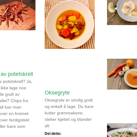
av potetskrell
v potetskrell? Ja,
 ikke lage noe
Oksegryte
de godt av
Oksegryte er utrolig godt
allet? Chips fra
og enkelt å lage. Du bare
all kan man
kutter grønnsakene,
over en kremet
steker kjøttet og blander
over ferdigstekt
alt
eller bare som
Del dette: