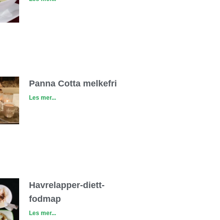
Panna Cotta melkefri
Les mer...
Havrelapper-diett-
fodmap
Les mer...