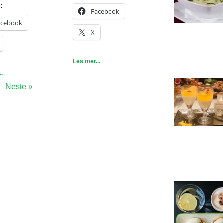
e:
Facebook
acebook
X
Les mer...
..
Neste »