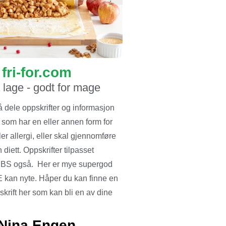
fri-for.com
å lage - godt for mage
å dele oppskrifter og informasjon
 som har en eller annen form for
ler allergi, eller skal gjennomføre
 diett. Oppskrifter tilpasset
BS også. Her er mye supergod
 kan nyte. Håper du kan finne en
krift her som kan bli en av dine
Nina Engen