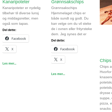
Kanaripoteter
Grønnsakschips
Kanaripoteter er nydelig
Grønnsakschips
tilbehør til diverse lunsj
Hjemmelaget chips er
og middagsretter, men
både sundt og godt. Du
også som tapas.
kan velge om du vil steke
de i ovnen eller frityrsteke
Del dette:
dem. Jeg synes det er
Facebook
Del dette:
X
Facebook
X
Chips 
Les mer...
Chips a
Hvorfor
Les mer...
knasen
potetsk
potetsk
drysse 
suppe, 
pizza, 
snacks.