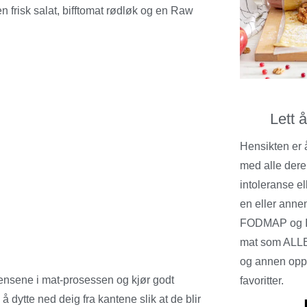
risk salat, bifftomat rødløk og en Raw
Lett 
Hensikten er 
med alle dere
intoleranse el
en eller annen
FODMAP og I
mat som ALLE
og annen opps
ediensene i mat-prosessen og kjør godt
favoritter.
dytte ned deig fra kantene slik at de blir