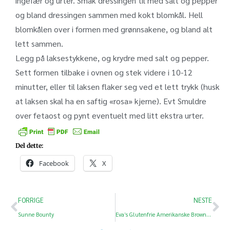
ingefær og urter. Smak dressingen til med salt og pepper
og bland dressingen sammen med kokt blomkål. Hell
blomkålen over i formen med grønnsakene, og bland alt
lett sammen.
Legg på laksestykkene, og krydre med salt og pepper.
Sett formen tilbake i ovnen og stek videre i 10-12
minutter, eller til laksen flaker seg ved et lett trykk (husk
at laksen skal ha en saftig «rosa» kjerne). Evt Smuldre
over fetaost og pynt eventuelt med litt ekstra urter.
Del dette:
Facebook
X
FORRIGE
NESTE
Sunne Bounty
Eva’s Glutenfrie Amerikanske Brownies