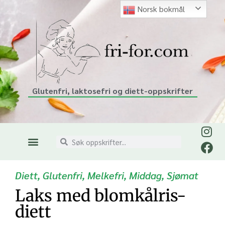
Norsk bokmål
Glutenfri, laktosefri og diett-oppskrifter
Diett
,
Glutenfri
,
Melkefri
,
Middag
,
Sjømat
Laks med blomkålris-
diett