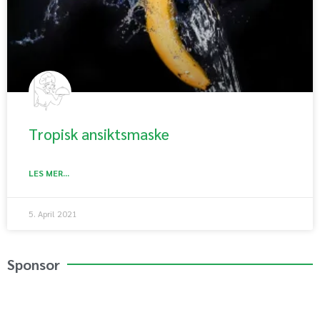
Tropisk ansiktsmaske
LES MER...
5. April 2021
Sponsor