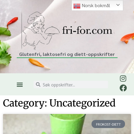
Norsk bokmål
Glutenfri, laktosefri og diett-oppskrifter
Category: Uncategorized
FROKOST-DIETT