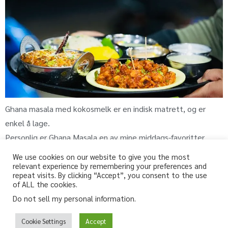
Ghana masala med kokosmelk er en indisk matrett, og er
enkel å lage.
Personlig er Ghana Masala en av mine middags-favoritter.
We use cookies on our website to give you the most
relevant experience by remembering your preferences and
repeat visits. By clicking “Accept”, you consent to the use
fri-for.no
of ALL the cookies.
Do not sell my personal information
.
Glutenfri, melkefri og andre «fri for» oppskrifter
Glutenfree, lactosefree and other “free from” recipes
Cookie Settings
Accept