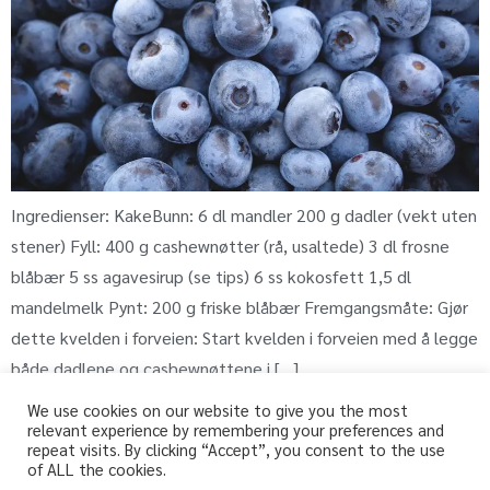
Ingredienser: KakeBunn: 6 dl mandler 200 g dadler (vekt uten
stener) Fyll: 400 g cashewnøtter (rå, usaltede) 3 dl frosne
blåbær 5 ss agavesirup (se tips) 6 ss kokosfett 1,5 dl
mandelmelk Pynt: 200 g friske blåbær Fremgangsmåte: Gjør
dette kvelden i forveien: Start kvelden i forveien med å legge
både dadlene og cashewnøttene i […]
We use cookies on our website to give you the most
relevant experience by remembering your preferences and
repeat visits. By clicking “Accept”, you consent to the use
fri-for.no
of ALL the cookies.