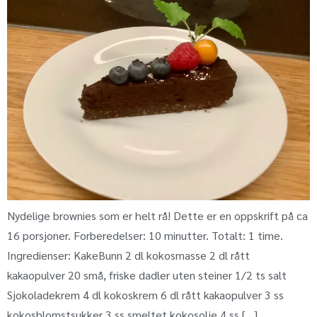
Nydelige brownies som er helt rå! Dette er en oppskrift på ca
16 porsjoner. Forberedelser: 10 minutter. Totalt: 1 time.
Ingredienser: KakeBunn 2 dl kokosmasse 2 dl rått
kakaopulver 20 små, friske dadler uten steiner 1/2 ts salt
Sjokoladekrem 4 dl kokoskrem 6 dl rått kakaopulver 3 ss
kokosblomstsukker 3 ss smeltet kokosolje 4 ss […]