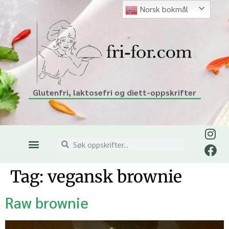
Norsk bokmål
Glutenfri, laktosefri og diett-oppskrifter
Tag:
vegansk brownie
Raw brownie