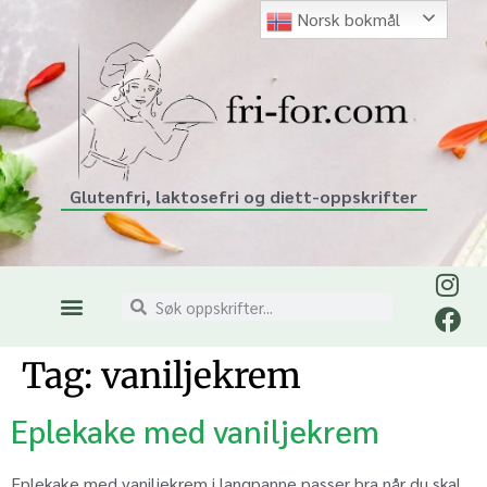
Norsk bokmål
Glutenfri, laktosefri og diett-oppskrifter
Tag:
vaniljekrem
Eplekake med vaniljekrem
Eplekake med vaniljekrem i langpanne passer bra når du skal