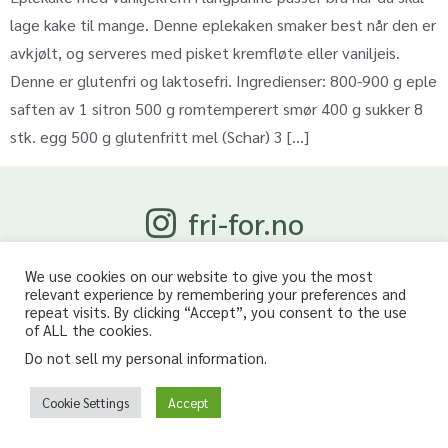
lage kake til mange. Denne eplekaken smaker best når den er
avkjølt, og serveres med pisket kremfløte eller vaniljeis.
Denne er glutenfri og laktosefri. Ingredienser: 800-900 g eple
saften av 1 sitron 500 g romtemperert smør 400 g sukker 8
stk. egg 500 g glutenfritt mel (Schar) 3 […]
fri-for.no
Glutenfri, melkefri og andre «fri for» oppskrifter
We use cookies on our website to give you the most
Glutenfree, lactosefree and other “free from” recipes
relevant experience by remembering your preferences and
repeat visits. By clicking “Accept”, you consent to the use
of ALL the cookies.
Do not sell my personal information
.
Cookie Settings
Accept