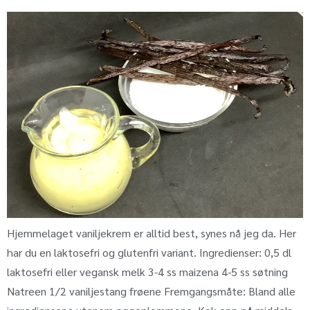
Hjemmelaget vaniljekrem er alltid best, synes nå jeg da. Her
har du en laktosefri og glutenfri variant. Ingredienser: 0,5 dl
laktosefri eller vegansk melk 3-4 ss maizena 4-5 ss søtning
Natreen 1/2 vaniljestang frøene Fremgangsmåte: Bland alle