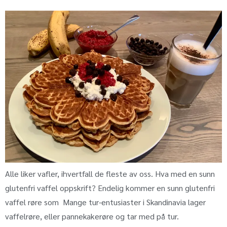
Alle liker vafler, ihvertfall de fleste av oss. Hva med en sunn
glutenfri vaffel oppskrift? Endelig kommer en sunn glutenfri
vaffel røre som Mange tur-entusiaster i Skandinavia lager
vaffelrøre, eller pannekakerøre og tar med på tur.