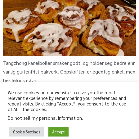
Tangzhong kanelboller smaker godt, og holder seg bedre enn
vanlig glutenfritt bakverk. Oppskriften er egentlig enkel, men
bør følges nøye,
We use cookies on our website to give you the most
relevant experience by remembering your preferences and
repeat visits. By clicking “Accept”, you consent to the use
fri-for.no
of ALL the cookies.
Do not sell my personal information
.
Glutenfri, melkefri og andre «fri for» oppskrifter
Glutenfree, lactosefree and other “free from” recipes
Cookie Settings
Accept