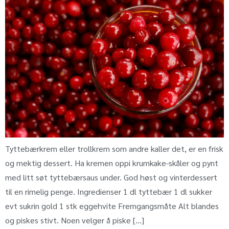
Tyttebærkrem eller trollkrem som andre kaller det, er en frisk
og mektig dessert. Ha kremen oppi krumkake-skåler og pynt
med litt søt tyttebærsaus under. God høst og vinterdessert
til en rimelig penge. Ingredienser 1 dl tyttebær 1 dl sukker
evt sukrin gold 1 stk eggehvite Fremgangsmåte Alt blandes
og piskes stivt. Noen velger å piske […]