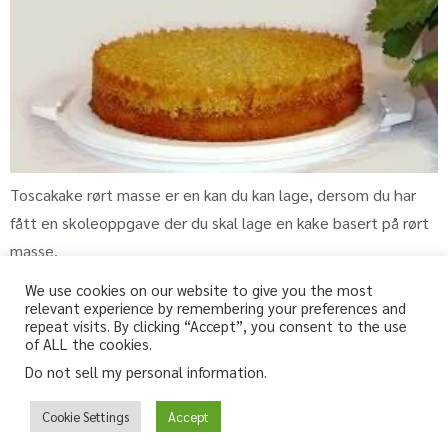
Toscakake rørt masse er en kan du kan lage, dersom du har
fått en skoleoppgave der du skal lage en kake basert på rørt
masse.
We use cookies on our website to give you the most
relevant experience by remembering your preferences and
repeat visits. By clicking “Accept”, you consent to the use
fri-for.no
of ALL the cookies.
Do not sell my personal information
.
Glutenfri, melkefri og andre «fri for» oppskrifter
Glutenfree, lactosefree and other “free from” recipes
Cookie Settings
Accept