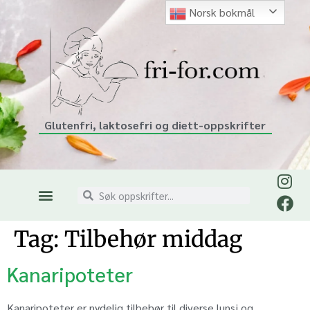
Norsk bokmål
Glutenfri, laktosefri og diett-oppskrifter
Tag:
Tilbehør middag
Kanaripoteter
Kanaripoteter er nydelig tilbehør til diverse lunsj og