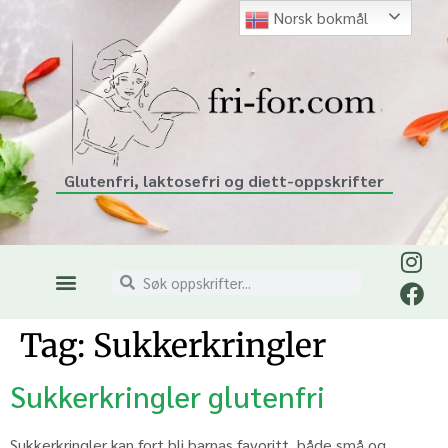
Norsk bokmål
Glutenfri, laktosefri og diett-oppskrifter
Tag:
Sukkerkringler
Sukkerkringler glutenfri
Sukkerkringler kan fort bli barnas favoritt, både små og