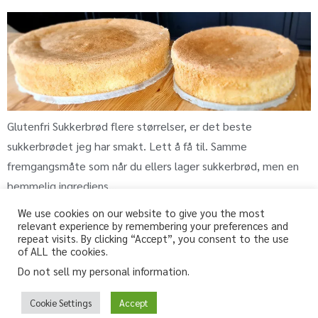
Glutenfri Sukkerbrød flere størrelser, er det beste
sukkerbrødet jeg har smakt. Lett å få til. Samme
fremgangsmåte som når du ellers lager sukkerbrød, men en
hemmelig ingrediens…
We use cookies on our website to give you the most
relevant experience by remembering your preferences and
repeat visits. By clicking “Accept”, you consent to the use
fri-for.no
of ALL the cookies.
Do not sell my personal information
.
Glutenfri, melkefri og andre «fri for» oppskrifter
Glutenfree, lactosefree and other “free from” recipes
Cookie Settings
Accept