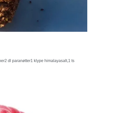
r2 dl paranøtter1 klype himalayasalt,1 ts