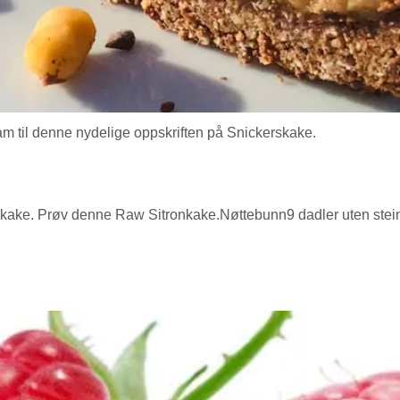
am til denne nydelige oppskriften på Snickerskake.
ake. Prøv denne Raw Sitronkake.Nøttebunn9 dadler uten steine