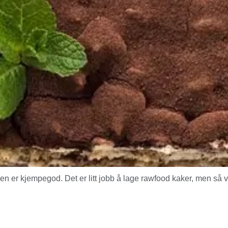
er kjempegod. Det er litt jobb å lage rawfood kaker, men så v