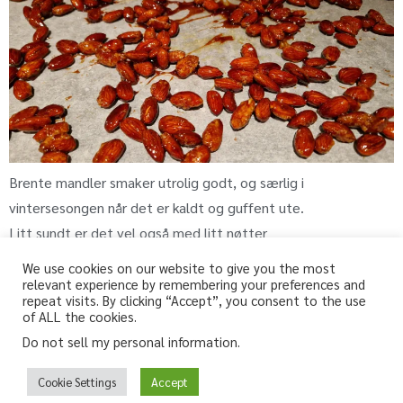
Brente mandler smaker utrolig godt, og særlig i
vintersesongen når det er kaldt og guffent ute.
Litt sundt er det vel også med litt nøtter
We use cookies on our website to give you the most
relevant experience by remembering your preferences and
repeat visits. By clicking “Accept”, you consent to the use
fri-for.no
of ALL the cookies.
Do not sell my personal information
.
Glutenfri, melkefri og andre «fri for» oppskrifter
Glutenfree, lactosefree and other “free from” recipes
Cookie Settings
Accept