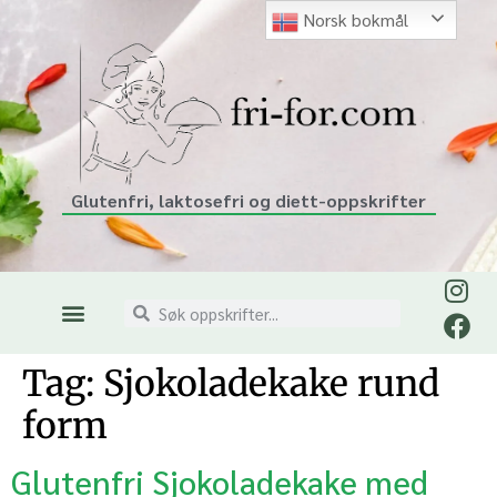
Norsk bokmål
Glutenfri, laktosefri og diett-oppskrifter
Tag:
Sjokoladekake rund
form
Glutenfri Sjokoladekake med