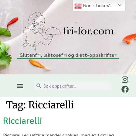
Norsk bokmål
Glutenfri, laktosefri og diett-oppskrifter
Tag:
Ricciarelli
Ricciarelli
Ricciarelli er saftige mandel cookies, med et tynt lag