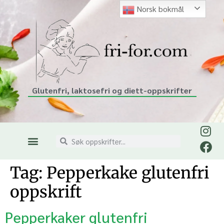
Norsk bokmål
Glutenfri, laktosefri og diett-oppskrifter
Tag:
Pepperkake glutenfri
oppskrift
Pepperkaker glutenfri