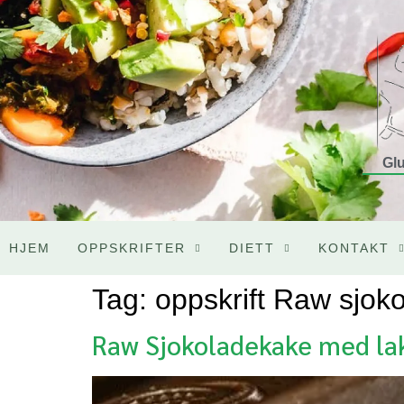
Glu
HJEM
OPPSKRIFTER
DIETT
KONTAKT
Tag:
oppskrift Raw sjok
Raw Sjokoladekake med lak