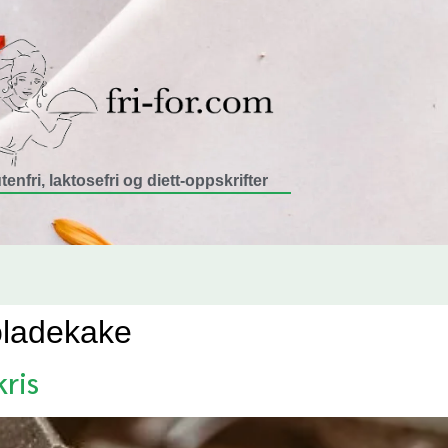
tenfri, laktosefri og diett-oppskrifter
oladekake
ris