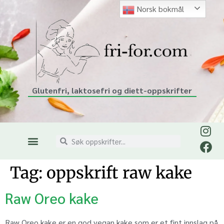
Norsk bokmål
Glutenfri, laktosefri og diett-oppskrifter
Tag:
oppskrift raw kake
Raw Oreo kake
Raw Oreo kake er en god vegan kake som er et fint innslag på