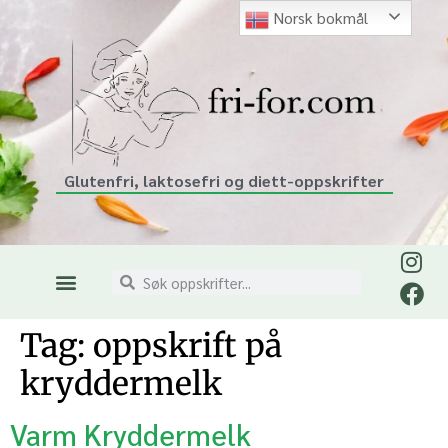
Norsk bokmål
Glutenfri, laktosefri og diett-oppskrifter
Tag:
oppskrift på
kryddermelk
Varm Kryddermelk