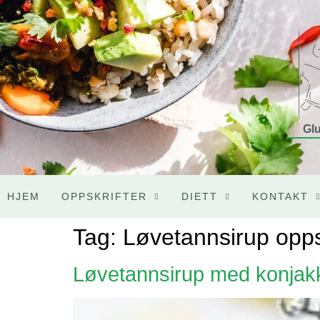
Glu
HJEM
OPPSKRIFTER
DIETT
KONTAKT
Tag:
Løvetannsirup opps
Løvetannsirup med konjak