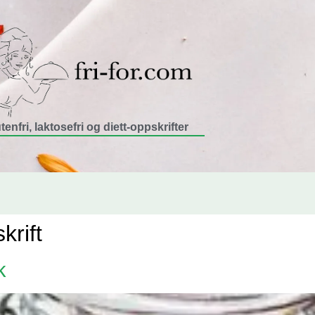
tenfri, laktosefri og diett-oppskrifter
krift
k