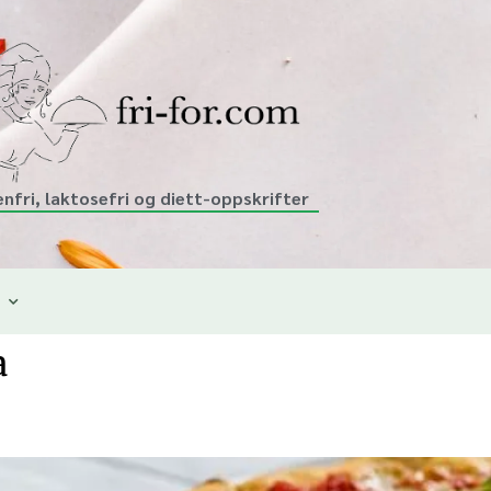
enfri, laktosefri og diett-oppskrifter
a