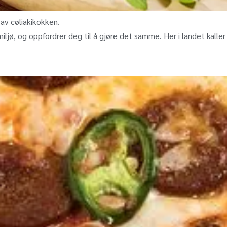
 av cøliakikokken.
iljø, og oppfordrer deg til å gjøre det samme. Her i landet kaller 