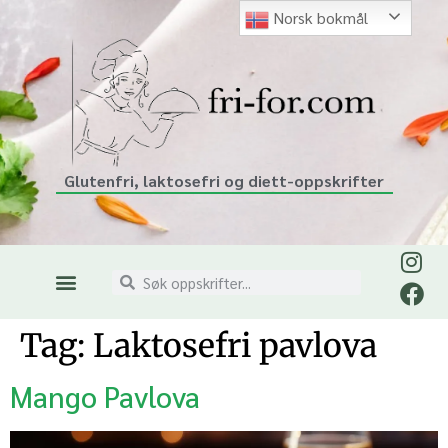
Norsk bokmål
Glutenfri, laktosefri og diett-oppskrifter
Tag:
Laktosefri pavlova
Mango Pavlova